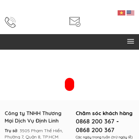
Công ty TNHH Thương
Chăm sóc khách hàng
Mại Dịch Vụ Định Linh
0868 200 367
-
0868 200 367
Trụ sở
: 3505 Phạm Thế Hiển,
Phường 7, Quận 8, TP.HCM.
Các ngày trong tuần (trừ ngày lễ)